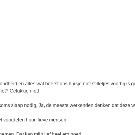
udheid en alles wat heerst ons huisje niet stilletjes voorbij is
et? Gelukkig niet!
ft soms slaap nodig. Ja, de meeste werkenden denken dat deze w
wel voordelen hoor, lieve mensen.
emen. Dat kan mijn lief heel erg goed.