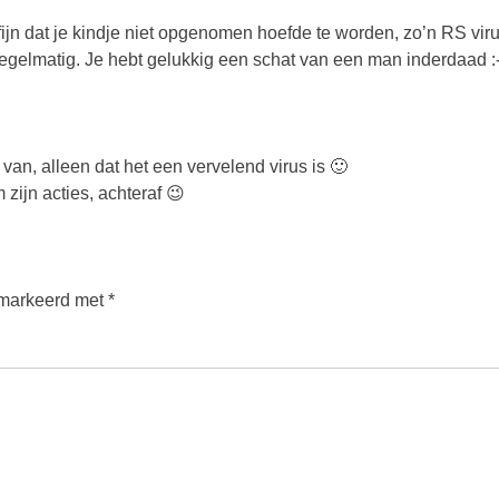
fijn dat je kindje niet opgenomen hoefde te worden, zo’n RS vir
 regelmatig. Je hebt gelukkig een schat van een man inderdaad :-
t van, alleen dat het een vervelend virus is 🙂
 zijn acties, achteraf 😉
emarkeerd met
*