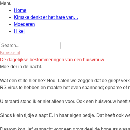
Menu
Skip
Home
to
Kimske denkt er het hare van…
content
Moederen
I like!
Search
for:
Kimske.nl
De dagelijkse beslommeringen van een huisvrouw
Moe-der in de nacht.
Wat een stilte hier he? Nou. Laten we zeggen dat de griep/ verko
RS virus te hebben en maakte het even spannend; opname of ni
Uiteraard stond ik er niet alleen voor. Ook een huisvrouw hee
Sinds klein tijdje slaapt E. in haar eigen bedje. Dat heeft ook 
Daarom kon lief vannacht voor een groot deel de honeurs waarn