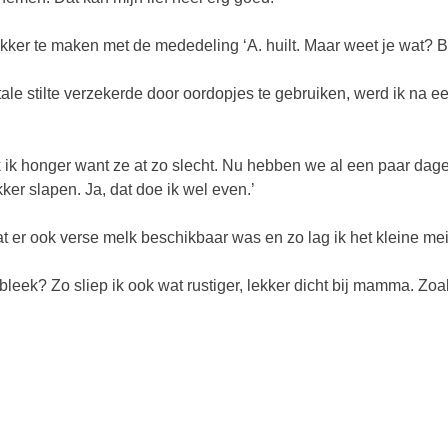
ker te maken met de mededeling ‘A. huilt. Maar weet je wat? Blijf 
tale stilte verzekerde door oordopjes te gebruiken, werd ik na ee
enk ik honger want ze at zo slecht. Nu hebben we al een paar dag
ker slapen. Ja, dat doe ik wel even.’
 er ook verse melk beschikbaar was en zo lag ik het kleine meis
 bleek? Zo sliep ik ook wat rustiger, lekker dicht bij mamma. Z