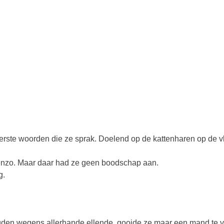
 eerste woorden die ze sprak. Doelend op de kattenharen op de 
 enzo. Maar daar had ze geen boodschap aan.
g.
ouden wegens allerhande ellende, gooide ze maar een mand te v