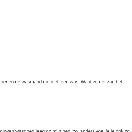
vloer en de wasmand die niet leeg was. Want verder zag het
ouwen wasgoed leeg op mijn bed ‘zo, anders voel je je ook zo