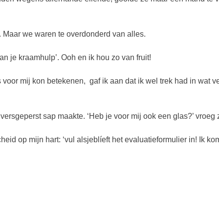
f. Maar we waren te overdonderd van alles.
an je kraamhulp’. Ooh en ik hou zo van fruit!
ts voor mij kon betekenen, gaf ik aan dat ik wel trek had in wat v
 versgeperst sap maakte. ‘Heb je voor mij ook een glas?’ vroeg 
id op mijn hart: ‘vul alsjeblíeft het evaluatieformulier in! Ik ko