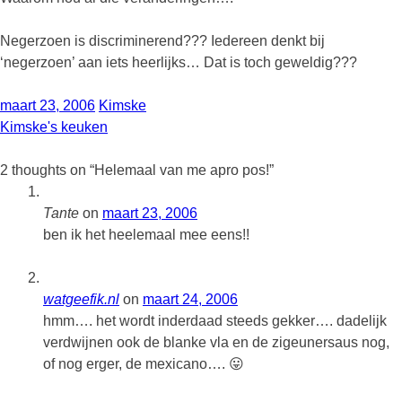
Negerzoen is discriminerend??? Iedereen denkt bij
‘negerzoen’ aan iets heerlijks… Dat is toch geweldig???
maart 23, 2006
Kimske
Kimske's keuken
2 thoughts on “
Helemaal van me apro pos!
”
Tante
on
maart 23, 2006
ben ik het heelemaal mee eens!!
watgeefik.nl
on
maart 24, 2006
hmm…. het wordt inderdaad steeds gekker…. dadelijk
verdwijnen ook de blanke vla en de zigeunersaus nog,
of nog erger, de mexicano…. 😛