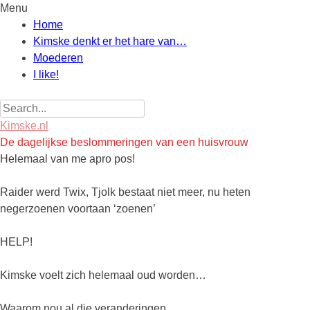
Menu
Skip
Home
to
Kimske denkt er het hare van…
content
Moederen
I like!
Search
for:
Kimske.nl
De dagelijkse beslommeringen van een huisvrouw
Helemaal van me apro pos!
Raider werd Twix, Tjolk bestaat niet meer, nu heten
negerzoenen voortaan ‘zoenen’
HELP!
Kimske voelt zich helemaal oud worden…
Waarom nou al die veranderingen….