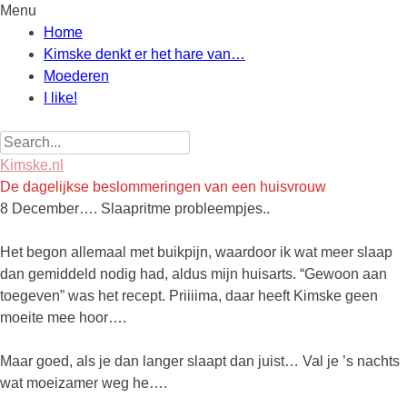
Menu
Skip
Home
to
Kimske denkt er het hare van…
content
Moederen
I like!
Search
for:
Kimske.nl
De dagelijkse beslommeringen van een huisvrouw
8 December…. Slaapritme probleempjes..
Het begon allemaal met buikpijn, waardoor ik wat meer slaap
dan gemiddeld nodig had, aldus mijn huisarts. “Gewoon aan
toegeven” was het recept. Priiiima, daar heeft Kimske geen
moeite mee hoor….
Maar goed, als je dan langer slaapt dan juist… Val je ’s nachts
wat moeizamer weg he….