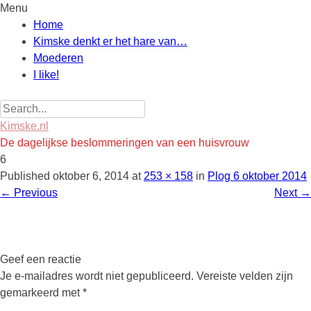
Menu
Skip
Home
to
Kimske denkt er het hare van…
content
Moederen
I like!
Search
for:
Kimske.nl
De dagelijkse beslommeringen van een huisvrouw
6
Published
oktober 6, 2014
at
253 × 158
in
Plog 6 oktober 2014
←
Previous
Next
→
Geef een reactie
Je e-mailadres wordt niet gepubliceerd.
Vereiste velden zijn
gemarkeerd met
*